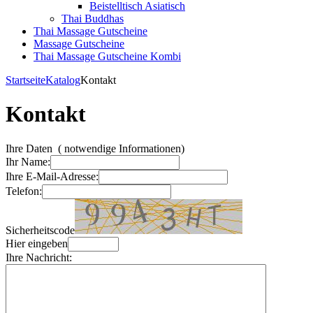
Beistelltisch Asiatisch
Thai Buddhas
Thai Massage Gutscheine
Massage Gutscheine
Thai Massage Gutscheine Kombi
Startseite
Katalog
Kontakt
Kontakt
Ihre Daten
(
notwendige Informationen)
Ihr Name:
Ihre E-Mail-Adresse:
Telefon:
Sicherheitscode
Hier eingeben
Ihre Nachricht: